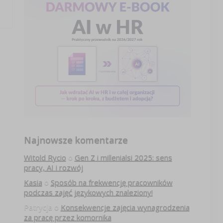
Najnowsze komentarze
Witold Rycio
o
Gen Z i millenialsi 2025: sens
pracy, AI i rozwój
Kasia
o
Sposób na frekwencję pracowników
podczas zajęć językowych znaleziony!
Patrycja
o
Konsekwencje zajęcia wynagrodzenia
za pracę przez komornika