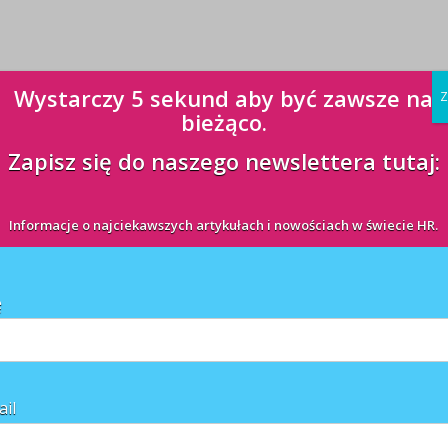
Wystarczy 5 sekund aby być zawsze na
Z
bieżąco.
Zapisz się do naszego newslettera tutaj:
Informacje o najciekawszych artykułach i nowościach w świecie HR.
ę
ail