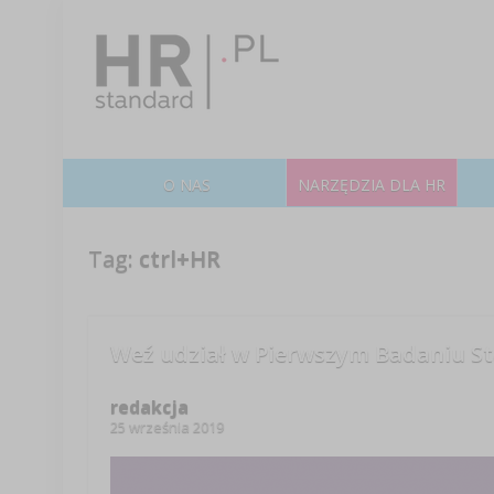
O NAS
NARZĘDZIA DLA HR
Tag:
ctrl+HR
Weź udział w Pierwszym Badaniu St
redakcja
25 września 2019