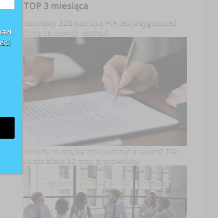
TOP 3 miesiąca
Kontrakty B2B pod lupą PIP. Jak przygotować
avi.
firmę do nowych kontroli?
ści
Kobiety muszą bardziej walczyć o awans? Tak
uważa blisko 80 proc. pracowników