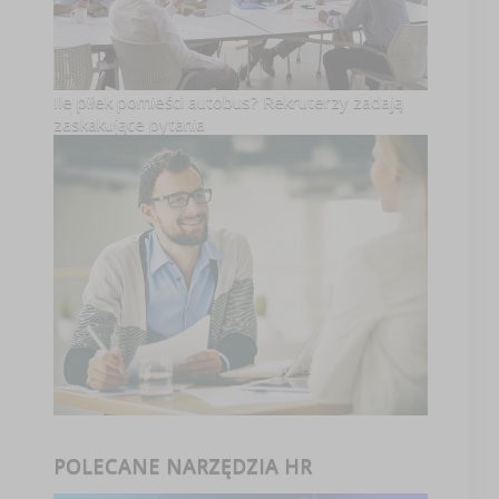
Ile piłek pomieści autobus? Rekruterzy zadają
zaskakujące pytania
POLECANE NARZĘDZIA HR