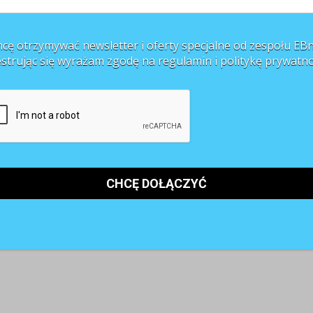
cę otrzymywać newsletter i oferty specjalne od zespołu EBn
estrując się wyrażam zgodę na regulamin i
politykę prywatno