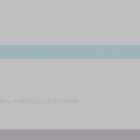
WIEDZA
WYDARZENIA
R
anu Analityki HR w Polsce