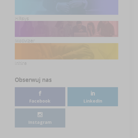
HRsys
Motivizer
Inhire
Obserwuj nas
Facebook
LinkedIn
Instagram