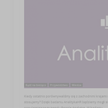
Bądź na bieżąco
Przywództwo
Wiedza
Kiedy ostatnio porównywaliśmy się z zachodnimi krajami my
stosujemy? Dzięki badaniu AnalitykaHR będziemy mogli si
popularniejszego trendu People Analytics. W badaniu ...