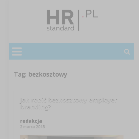
Tag:
bezkosztowy
Jak robić bezkosztowy employer
branding?
redakcja
2 marca 2018