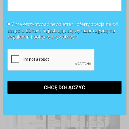
Chcę otrzymywać newsletter i oferty specjalne od
zespołu EBnavi. Rejestrując się wyrażam zgodę na
regulamin i
politykę prywatności
TOP 3 miesiąca
Kobiety muszą bardziej walczyć o awans? Tak uważa
blisko 80 proc. pracowników