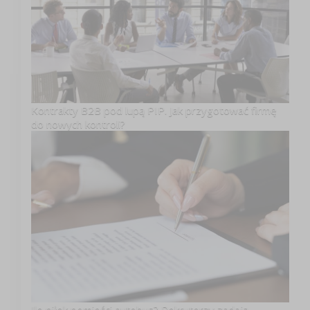
Kontrakty B2B pod lupą PIP. Jak przygotować firmę
do nowych kontroli?
Ile piłek pomieści autobus? Rekruterzy zadają