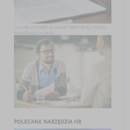
Ile piłek pomieści autobus? Rekruterzy zadają
zaskakujące pytania
POLECANE NARZĘDZIA HR