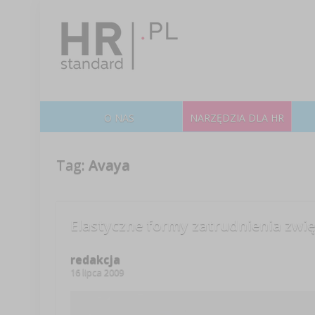
O NAS
NARZĘDZIA DLA HR
Tag:
Avaya
Elastyczne formy zatrudnienia zwi
redakcja
16 lipca 2009