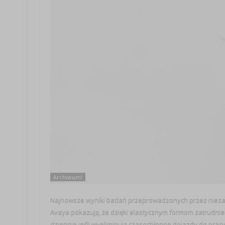
Archiwum!
Najnowsze wyniki badań przeprowadzonych przez niezal
Avaya pokazują, że dzięki elastycznym formom zatrudnie
dziennie jeśli wyeliminują czasochłonne dojazdy do pracy.