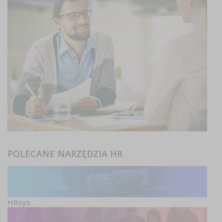
POLECANE NARZĘDZIA HR
HRsys