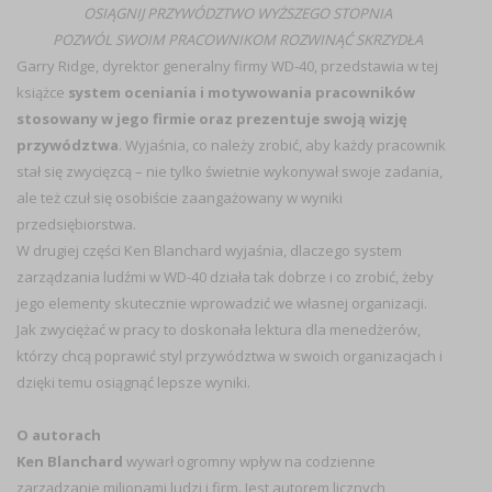
OSIĄGNIJ PRZYWÓDZTWO WYŻSZEGO STOPNIA
POZWÓL SWOIM PRACOWNIKOM ROZWINĄĆ SKRZYDŁA
Garry Ridge, dyrektor generalny firmy WD-40, przedstawia w tej
książce
system oceniania i motywowania pracowników
stosowany w jego firmie oraz prezentuje swoją wizję
przywództwa
. Wyjaśnia, co należy zrobić, aby każdy pracownik
stał się zwycięzcą – nie tylko świetnie wykonywał swoje zadania,
ale też czuł się osobiście zaangażowany w wyniki
przedsiębiorstwa.
W drugiej części Ken Blanchard wyjaśnia, dlaczego system
zarządzania ludźmi w WD-40 działa tak dobrze i co zrobić, żeby
jego elementy skutecznie wprowadzić we własnej organizacji.
Jak zwyciężać w pracy to doskonała lektura dla menedżerów,
którzy chcą poprawić styl przywództwa w swoich organizacjach i
dzięki temu osiągnąć lepsze wyniki.
O autorach
Ken Blanchard
wywarł ogromny wpływ na codzienne
zarządzanie milionami ludzi i firm. Jest autorem licznych