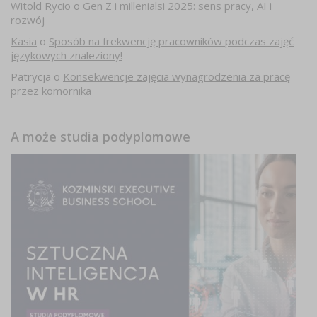
Witold Rycio
o
Gen Z i millenialsi 2025: sens pracy, AI i
rozwój
Kasia
o
Sposób na frekwencję pracowników podczas zajęć
językowych znaleziony!
Patrycja
o
Konsekwencje zajęcia wynagrodzenia za pracę
przez komornika
A może studia podyplomowe