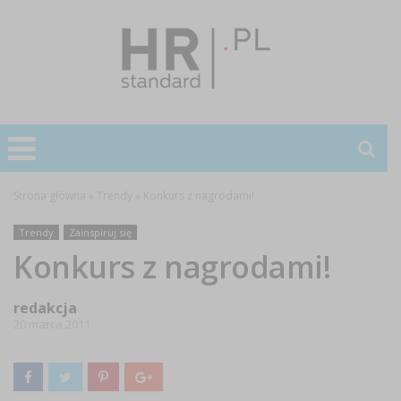
Strona główna
»
Trendy
»
Konkurs z nagrodami!
Trendy
Zainspiruj się
Konkurs z nagrodami!
redakcja
20 marca 2011