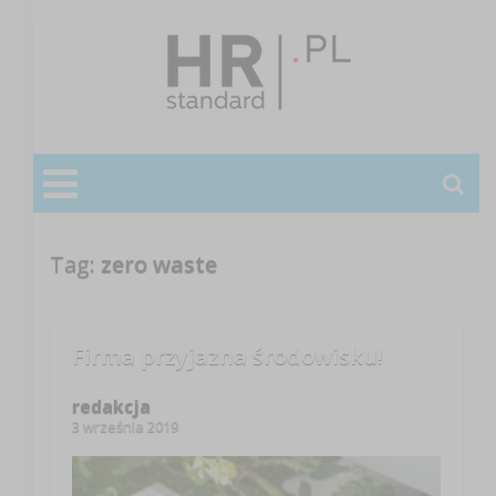
Tag:
zero waste
Firma przyjazna środowisku!
redakcja
3 września 2019