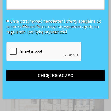
Chcę otrzymywać newsletter i oferty specjalne od
zespołu EBnavi. Rejestrując się wyrażam zgodę na
regulamin i
politykę prywatności
TOP 3 miesiąca
Kobiety muszą bardziej walczyć o awans? Tak uważa
blisko 80 proc. pracowników