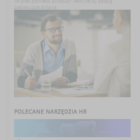
Ile piłek pomieści autobus? Rekruterzy zadają
zaskakujące pytania
POLECANE NARZĘDZIA HR