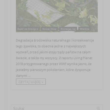
Bądź na bieżąco
Know How
Rozwijaj się
Wiedza
Degradacja środowiska naturalnego i konsekwencje
tego zjawiska, to obecnie jedne z największych
wyzwań, przed jakimi stoją rządy państw na całym
świecie, a także my wszyscy. Z raportu Living Planet
2018 przygotowanego przez WWF wynika jasno, że
jesteśmy pierwszym pokoleniem, które dysponuje
danymi ...
CZYTAJ WIĘCEJ +