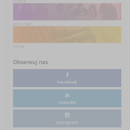
HRsys
Motivizer
Inhire
Obserwuj nas
Facebook
LinkedIn
Instagram