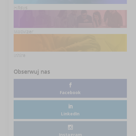
HRsys
Motivizer
Inhire
Obserwuj nas
Facebook
LinkedIn
Instagram