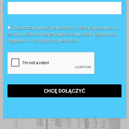
Chcę otrzymywać newsletter i oferty specjalne od
zespołu EBnavi. Rejestrując się wyrażam zgodę na
regulamin i
politykę prywatności
TOP 3 miesiąca
Kobiety muszą bardziej walczyć o awans? Tak uważa
blisko 80 proc. pracowników