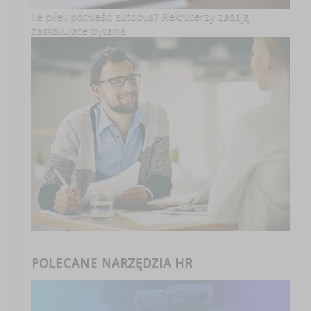
Ile piłek pomieści autobus? Rekruterzy zadają
zaskakujące pytania
POLECANE NARZĘDZIA HR