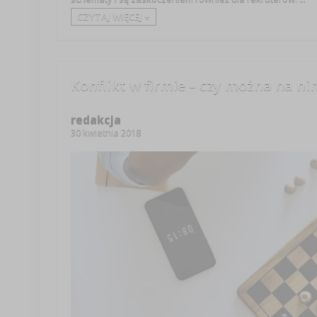
CZYTAJ WIĘCEJ +
Konflikt w firmie – czy można na ni
redakcja
30 kwietnia 2018