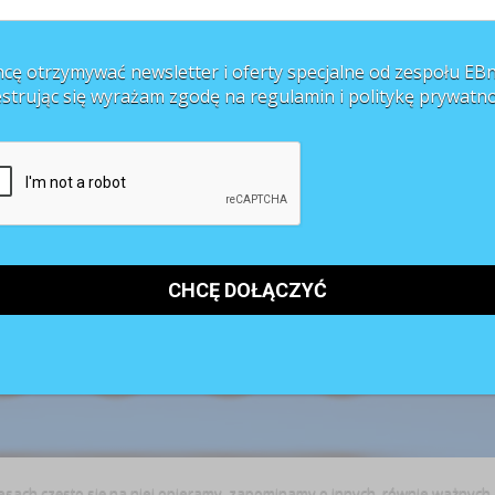
cę otrzymywać newsletter i oferty specjalne od zespołu EBn
estrując się wyrażam zgodę na regulamin i
politykę prywatno
eresach często się na niej opieramy, zapominamy o innych, równie ważnych