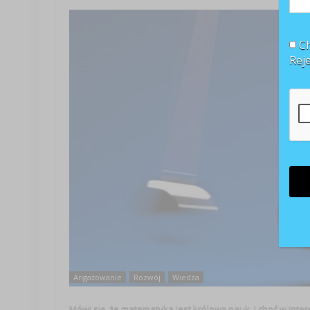
Ch
Rej
Angażowanie
Rozwój
Wiedza
Mówi się, że matematyka jest królową nauk. I choć w int