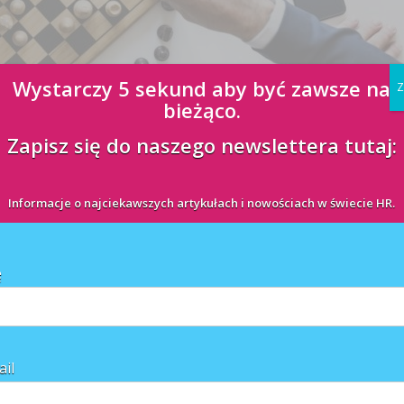
Wystarczy 5 sekund aby być zawsze na
Z
bieżąco.
Zapisz się do naszego newslettera tutaj:
iwiającego, także w świecie biznesu. Mogą pojawić się wśród członków
 osoby starają się za wszelką cenę unikać sporów, inne dążą do
Informacje o najciekawszych artykułach i nowościach w świecie HR.
ę
ail