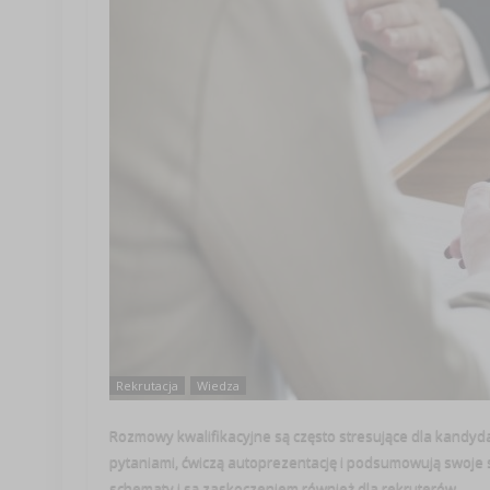
Rekrutacja
Wiedza
Rozmowy kwalifikacyjne są często stresujące dla kandyd
pytaniami, ćwiczą autoprezentację i podsumowują swoje 
schematy i są zaskoczeniem również dla rekruterów. ...