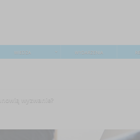
WIEDZA
WYDARZENIA
R
tanowią wyzwanie?