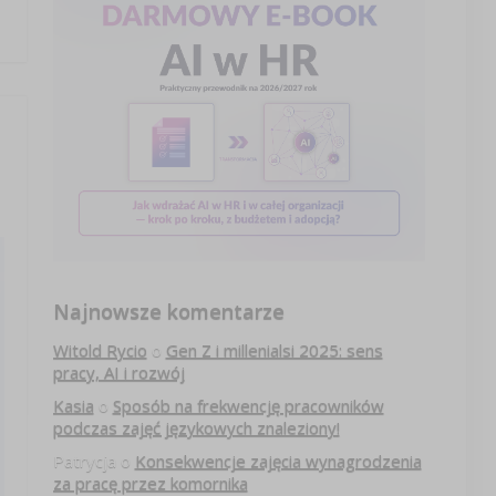
Najnowsze komentarze
Witold Rycio
o
Gen Z i millenialsi 2025: sens
pracy, AI i rozwój
Kasia
o
Sposób na frekwencję pracowników
podczas zajęć językowych znaleziony!
Patrycja
o
Konsekwencje zajęcia wynagrodzenia
za pracę przez komornika