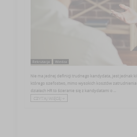
Rekrutacja
Wiedza
Nie ma jednej definicji trudnego kandydata, jest jednak 
którego szefostwo, mimo wysokich kosztów zatrudnienia i
działach HR to ścieranie się z kandydatami o ...
CZYTAJ WIĘCEJ +