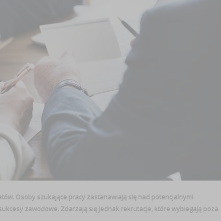
atów. Osoby szukające pracy zastanawiają się nad potencjalnymi
sukcesy zawodowe. Zdarzają się jednak rekrutacje, które wybiegają poza