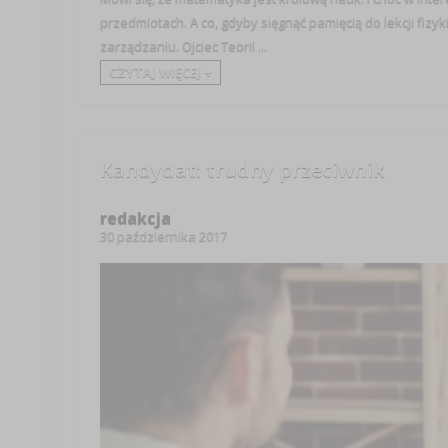
przedmiotach. A co, gdyby sięgnąć pamięcią do lekcji fiz
zarządzaniu. Ojciec Teorii ...
CZYTAJ WIĘCEJ +
Kandydat: trudny przeciwnik
redakcja
30 października 2017