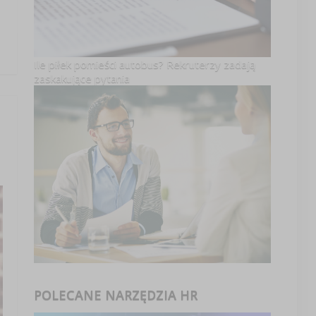
Ile piłek pomieści autobus? Rekruterzy zadają
zaskakujące pytania
POLECANE NARZĘDZIA HR