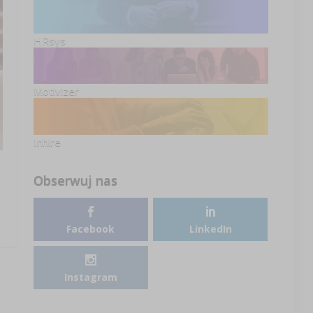
HRsys
Motivizer
Inhire
Obserwuj nas
Facebook
LinkedIn
Instagram