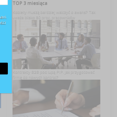
TOP 3 miesiąca
Kobiety muszą bardziej walczyć o awans? Tak
avi.
uważa blisko 80 proc. pracowników
ści
Kontrakty B2B pod lupą PIP. Jak przygotować
firmę do nowych kontroli?