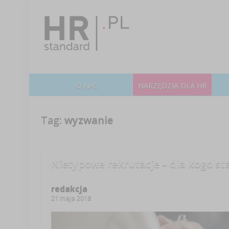
O NAS
NARZĘDZIA DLA HR
Tag:
wyzwanie
Nietypowe rekrutacje – dla kogo s
redakcja
21 maja 2018