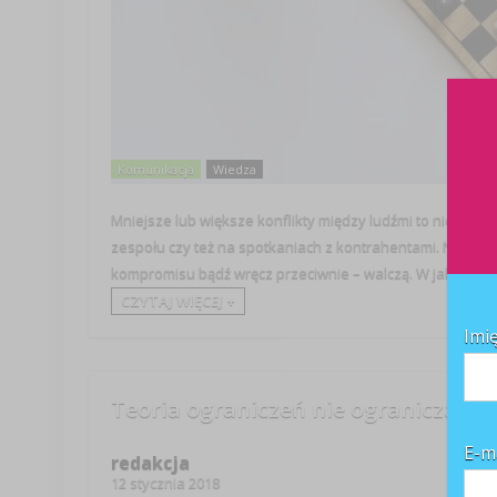
Komunikacja
Wiedza
Mniejsze lub większe konflikty między ludźmi to nic zadz
zespołu czy też na spotkaniach z kontrahentami. Niektóre
kompromisu bądź wręcz przeciwnie – walczą. W jakich ...
CZYTAJ WIĘCEJ +
Imi
Teoria ograniczeń nie ogranicza
E-m
redakcja
12 stycznia 2018