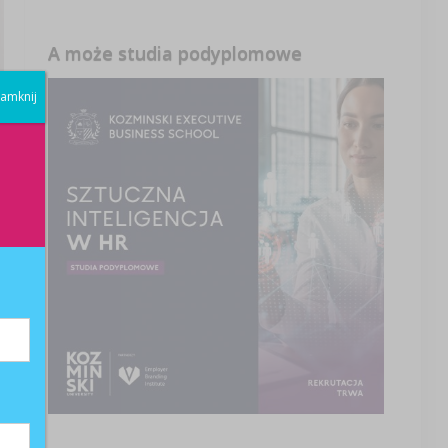
A może studia podyplomowe
amknij
ć