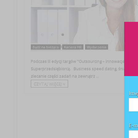
Bądź na bieżąco
Kariera HR
Wydarzenia
Podczas III edycji targów "Outsourcing – Innowacje dla T
Superprzedsiębiorcą. Business speed dating, śniadanie 
zlecanie części zadań na zewnątrz ...
CZYTAJ WIĘCEJ +
Imi
E-m