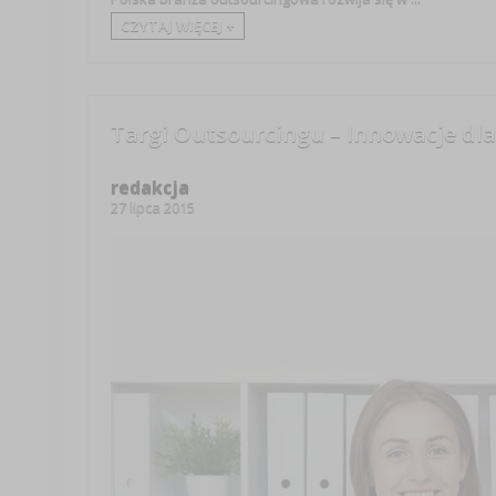
CZYTAJ WIĘCEJ +
Targi Outsourcingu – Innowacje dl
redakcja
27 lipca 2015