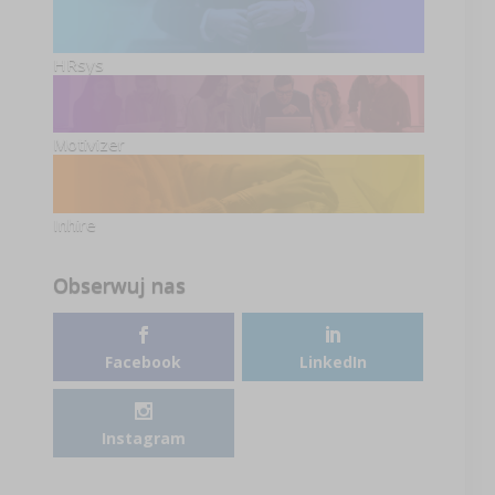
HRsys
Motivizer
Inhire
Obserwuj nas
Facebook
LinkedIn
Instagram