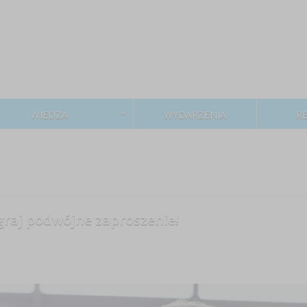
WIEDZA
WYDARZENIA
R
raj podwójne zaproszenie!