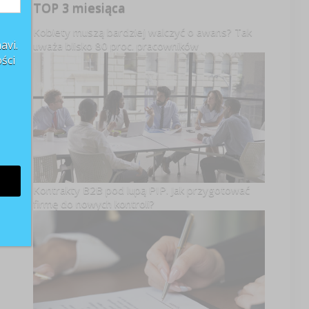
TOP 3 miesiąca
Kobiety muszą bardziej walczyć o awans? Tak
avi.
uważa blisko 80 proc. pracowników
ści
Kontrakty B2B pod lupą PIP. Jak przygotować
firmę do nowych kontroli?