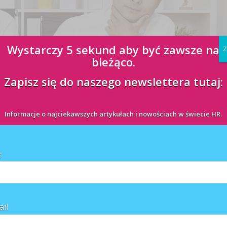
Wystarczy 5 sekund aby być zawsze na
Z
bieżąco.
Zapisz się do naszego newslettera tutaj:
wojego biznesu" przedstawiciele polskiego biznesu dowiedzą się jak zosta
networkingowe i unikalna konferencja poświęcona korzyściom, jakie daje
Informacje o najciekawszych artykułach i nowościach w świecie HR.
ę
ail