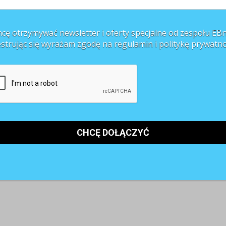
cę otrzymywać newsletter i oferty specjalne od zespołu EBn
estrując się wyrażam zgodę na regulamin i
politykę prywatno