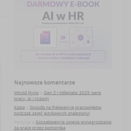
Najnowsze komentarze
Witold Rycio
o
Gen Z i millenialsi 2025: sens
pracy, AI i rozwój
Kasia
o
Sposób na frekwencję pracowników
podczas zajęć językowych znaleziony!
Patrycja
o
Konsekwencje zajęcia wynagrodzenia
za pracę przez komornika