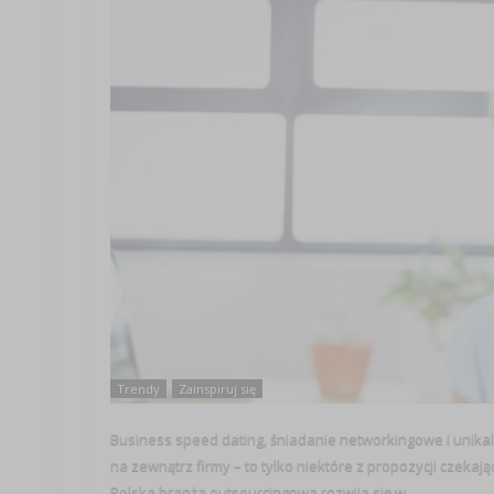
Trendy
Zainspiruj się
Business speed dating, śniadanie networkingowe i unikal
na zewnątrz firmy – to tylko niektóre z propozycji czeka
Polska branża outsourcingowa rozwija się w ...