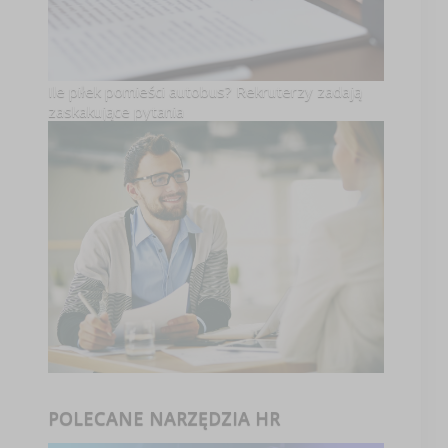
Ile piłek pomieści autobus? Rekruterzy zadają
zaskakujące pytania
POLECANE NARZĘDZIA HR