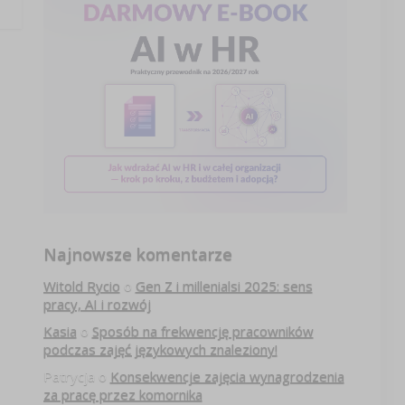
Najnowsze komentarze
Witold Rycio
o
Gen Z i millenialsi 2025: sens
pracy, AI i rozwój
Kasia
o
Sposób na frekwencję pracowników
podczas zajęć językowych znaleziony!
Patrycja
o
Konsekwencje zajęcia wynagrodzenia
za pracę przez komornika