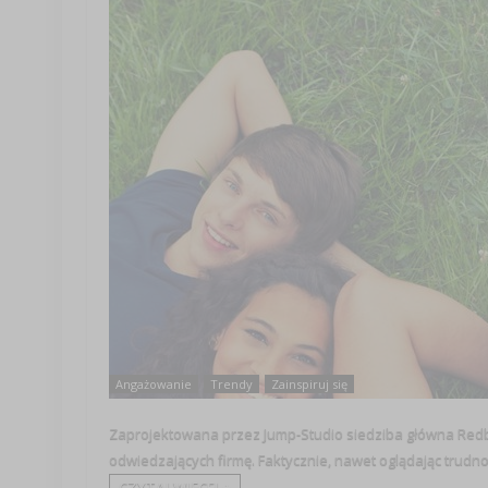
Angażowanie
Trendy
Zainspiruj się
Zaprojektowana przez Jump-Studio siedziba główna Redb
odwiedzających firmę. Faktycznie, nawet oglądaj
CZYTAJ WIĘCEJ +