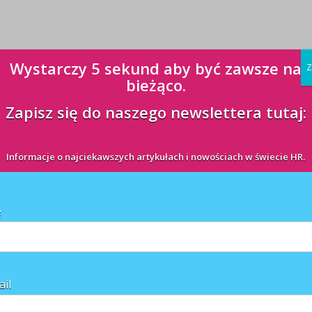
Wystarczy 5 sekund aby być zawsze na
Z
bieżąco.
Zapisz się do naszego newslettera tutaj:
Informacje o najciekawszych artykułach i nowościach w świecie HR.
ę
ail