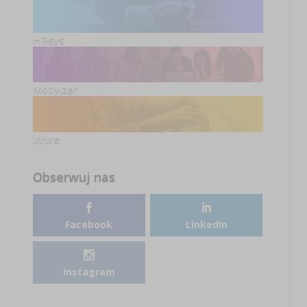
HRsys
Motivizer
Inhire
Obserwuj nas
Facebook
LinkedIn
Instagram