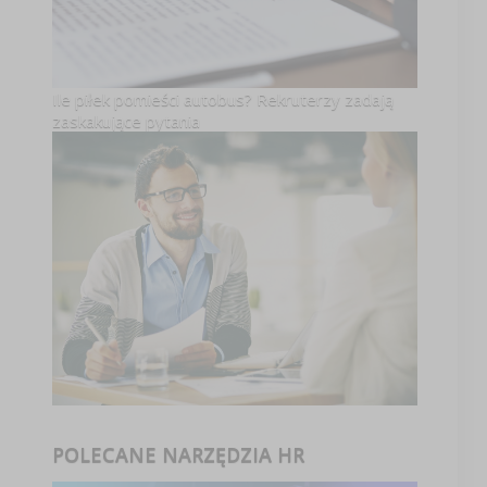
Ile piłek pomieści autobus? Rekruterzy zadają
zaskakujące pytania
POLECANE NARZĘDZIA HR