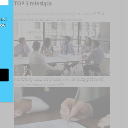
TOP 3 miesiąca
Kobiety muszą bardziej walczyć o awans? Tak
avi.
uważa blisko 80 proc. pracowników
ści
Kontrakty B2B pod lupą PIP. Jak przygotować
firmę do nowych kontroli?