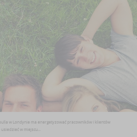
ulla w Londynie ma energetyzować pracowników i klientów
ąc trudno usiedzieć w miejscu...