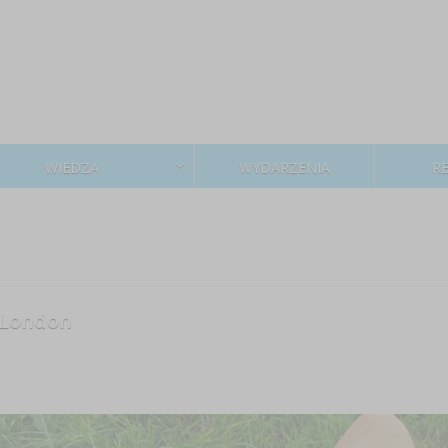
WIEDZA
WYDARZENIA
R
 London