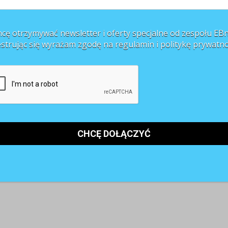
cę otrzymywać newsletter i oferty specjalne od zespołu EBn
estrując się wyrażam zgodę na regulamin i
politykę prywatno