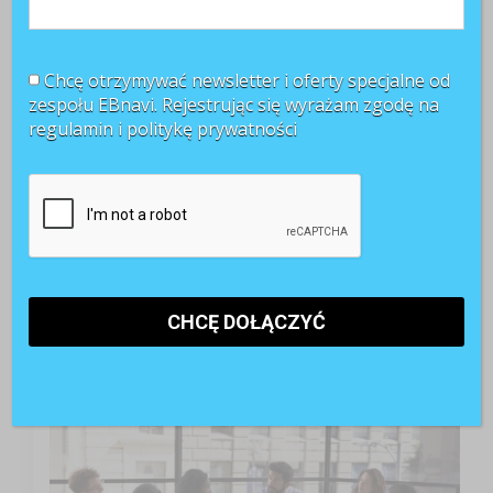
Chcę otrzymywać newsletter i oferty specjalne od
zespołu EBnavi. Rejestrując się wyrażam zgodę na
regulamin i
politykę prywatności
TOP 3 miesiąca
Kobiety muszą bardziej walczyć o awans? Tak uważa
blisko 80 proc. pracowników