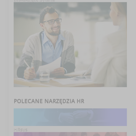
POLECANE NARZĘDZIA HR
HRsys