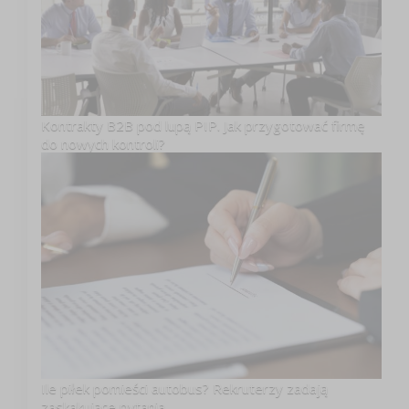
Kontrakty B2B pod lupą PIP. Jak przygotować firmę
do nowych kontroli?
Ile piłek pomieści autobus? Rekruterzy zadają
zaskakujące pytania