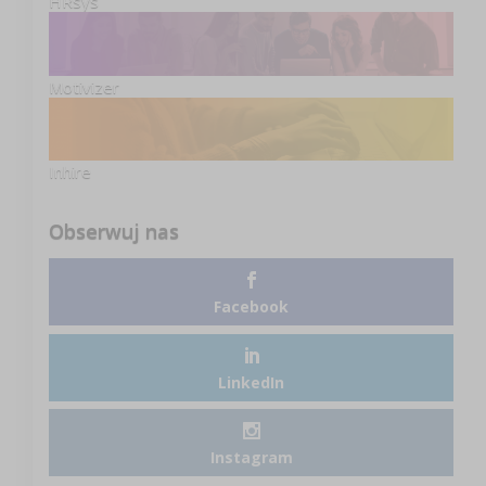
HRsys
Motivizer
Inhire
Obserwuj nas
Facebook
LinkedIn
Instagram