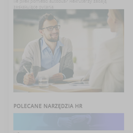
Ile piłek pomieści autobus? Rekruterzy zadają
zaskakujące pytania
POLECANE NARZĘDZIA HR