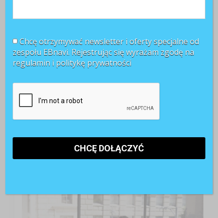
Chcę otrzymywać newsletter i oferty specjalne od
zespołu EBnavi. Rejestrując się wyrażam zgodę na
regulamin i
politykę prywatności
TOP 3 miesiąca
Kobiety muszą bardziej walczyć o awans? Tak uważa
blisko 80 proc. pracowników