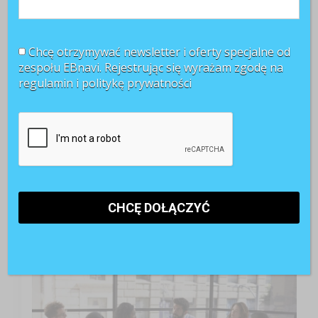
Chcę otrzymywać newsletter i oferty specjalne od
zespołu EBnavi. Rejestrując się wyrażam zgodę na
regulamin i
politykę prywatności
TOP 3 miesiąca
Kobiety muszą bardziej walczyć o awans? Tak uważa
blisko 80 proc. pracowników