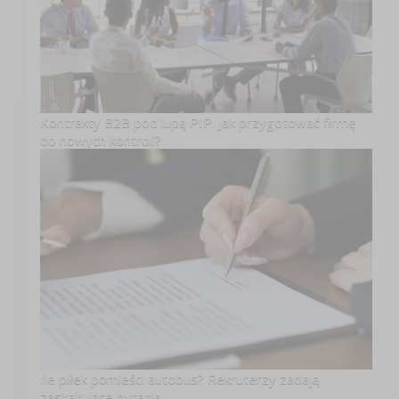
Kontrakty B2B pod lupą PIP. Jak przygotować firmę
do nowych kontroli?
Ile piłek pomieści autobus? Rekruterzy zadają
zaskakujące pytania