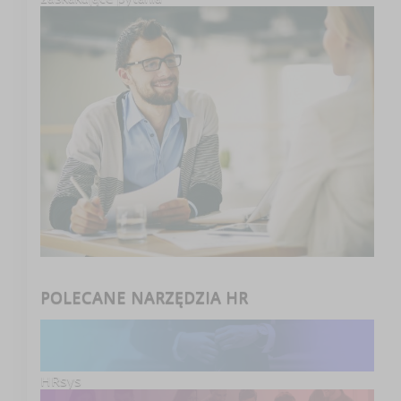
POLECANE NARZĘDZIA HR
HRsys