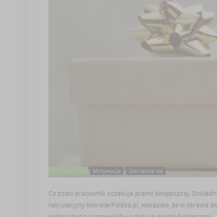
Komunikacja
Motywacja
Zainspiruj się
Co trzeci pracownik oczekuje premii świątecznej. Dokła
rekrutacyjny MonsterPolska.pl, wskazało, że w okresie
jedna trzecia pracowników oczekuje premii świątecznej. ..