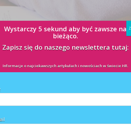
Wystarczy 5 sekund aby być zawsze na
Z
bieżąco.
Zapisz się do naszego newslettera tutaj:
ania pracowników i mają do dyspozycji coraz więcej narzędzi
owany przez firmę Grafton Recruitment oraz Sodexo Benefits Rewards
Informacje o najciekawszych artykułach i nowościach w świecie HR.
w”, co ...
ę
ail