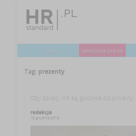
O NAS
NARZĘDZIA DLA HR
Tag:
prezenty
Czy działy HR są gotowe do zmiany
redakcja
16 grudnia 2016