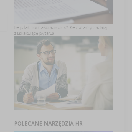
Ile piłek pomieści autobus? Rekruterzy zadają
zaskakujące pytania
POLECANE NARZĘDZIA HR