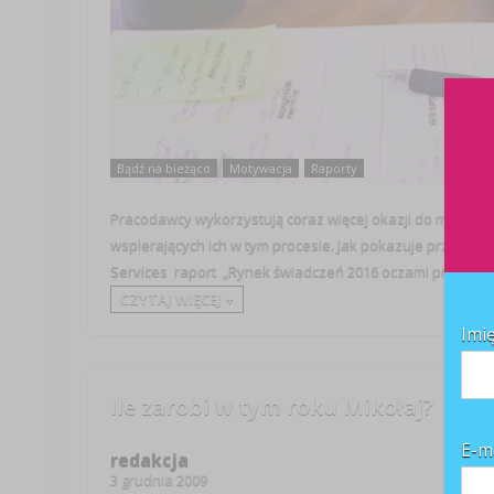
Bądź na bieżąco
Motywacja
Raporty
Pracodawcy wykorzystują coraz więcej okazji do motywow
wspierających ich w tym procesie. Jak pokazuje przygot
Services raport „Rynek świadczeń 2016 oczami pracownikó
CZYTAJ WIĘCEJ +
Imi
Ile zarobi w tym roku Mikołaj?
E-m
redakcja
3 grudnia 2009