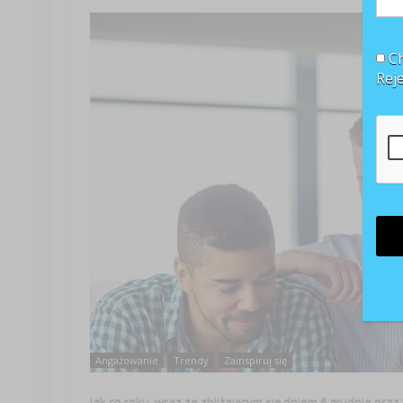
Ch
Rej
Angażowanie
Trendy
Zainspiruj się
Jak co roku, wraz ze zbliżającym się dniem 6 grudnia or