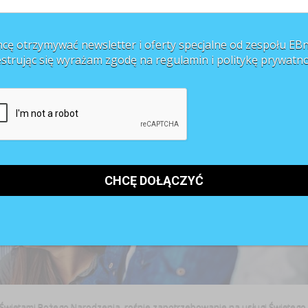
cę otrzymywać newsletter i oferty specjalne od zespołu EBn
estrując się wyrażam zgodę na regulamin i
politykę prywatno
az Świętami Bożego Narodzenia, rośnie zapotrzebowanie na usługi Świętego