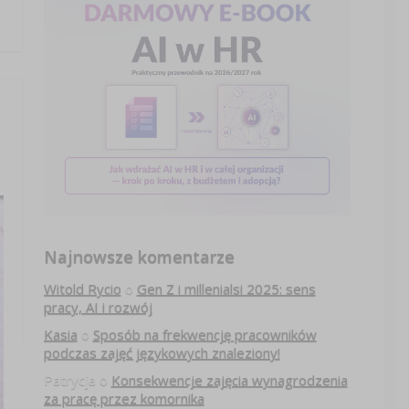
Najnowsze komentarze
Witold Rycio
o
Gen Z i millenialsi 2025: sens
pracy, AI i rozwój
Kasia
o
Sposób na frekwencję pracowników
podczas zajęć językowych znaleziony!
Patrycja
o
Konsekwencje zajęcia wynagrodzenia
za pracę przez komornika