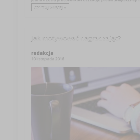
CZYTAJ WIĘCEJ +
Jak motywować nagradzając?
redakcja
10 listopada 2016