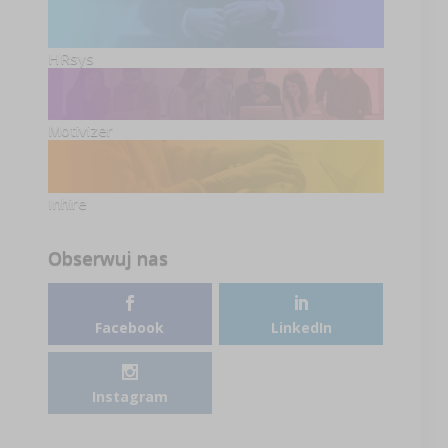
HRsys
Motivizer
Inhire
Obserwuj nas
Facebook
LinkedIn
Instagram