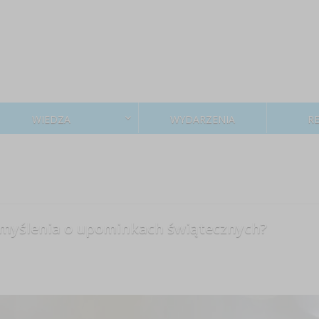
WIEDZA
WYDARZENIA
R
 myślenia o upominkach świątecznych?