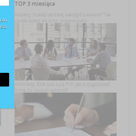
TOP 3 miesiąca
Kobiety muszą bardziej walczyć o awans? Tak
avi.
uważa blisko 80 proc. pracowników
ści
Kontrakty B2B pod lupą PIP. Jak przygotować
firmę do nowych kontroli?