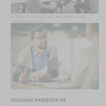
Ile piłek pomieści autobus? Rekruterzy zadają
zaskakujące pytania
POLECANE NARZĘDZIA HR