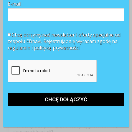
E-mail
Chcę otrzymywać newsletter i oferty specjalne od
zespołu EBnavi. Rejestrując się wyrażam zgodę na
regulamin i
politykę prywatności
TOP 3 miesiąca
Kontrakty B2B pod lupą PIP. Jak przygotować firmę
do nowych kontroli?