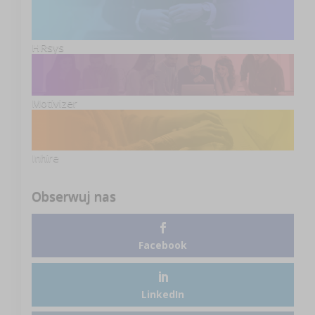
HRsys
Motivizer
Inhire
Obserwuj nas
Facebook
LinkedIn