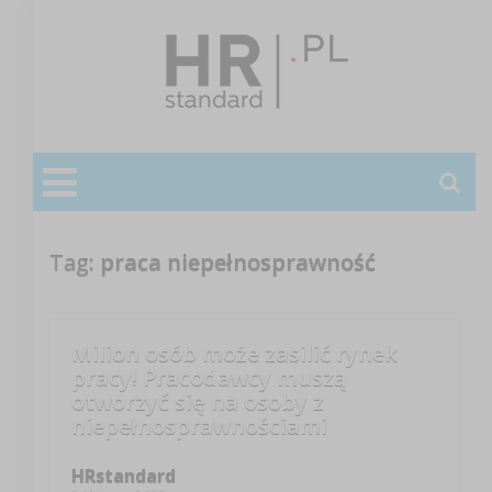
Tag:
praca niepełnosprawność
Milion osób może zasilić rynek
pracy! Pracodawcy muszą
otworzyć się na osoby z
niepełnosprawnościami
HRstandard