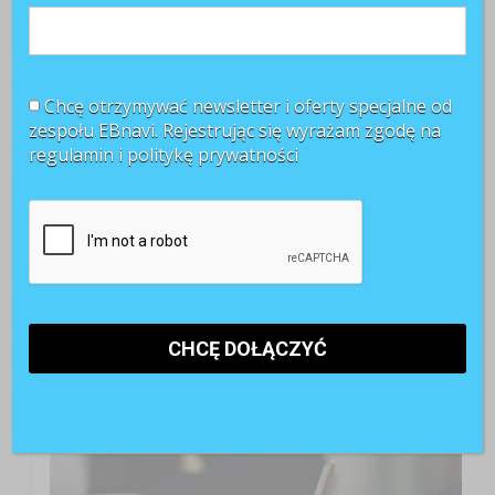
Chcę otrzymywać newsletter i oferty specjalne od
zespołu EBnavi. Rejestrując się wyrażam zgodę na
regulamin i
politykę prywatności
TOP 3 miesiąca
Kontrakty B2B pod lupą PIP. Jak przygotować firmę
do nowych kontroli?