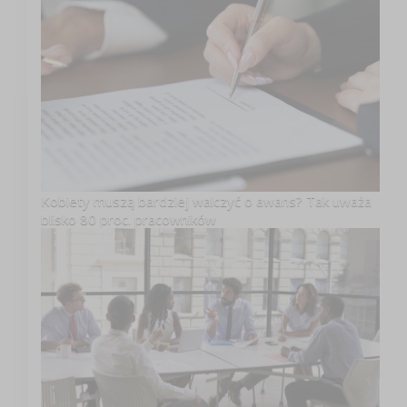
Kobiety muszą bardziej walczyć o awans? Tak uważa
blisko 80 proc. pracowników