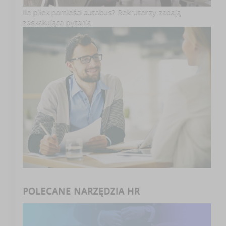
Ile piłek pomieści autobus? Rekruterzy zadają
zaskakujące pytania
POLECANE NARZĘDZIA HR