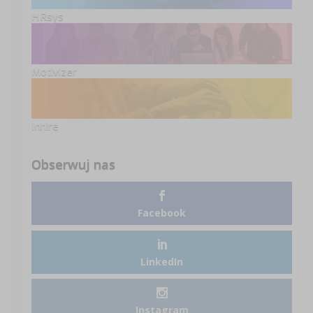
HRsys
Motivizer
Inhire
Obserwuj nas
Facebook
LinkedIn
Instagram