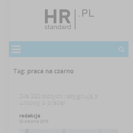
Tag:
praca na czarno
Dla 220 złotych rezygnują z
umowy o pracę!
redakcja
22 sierpnia 2013