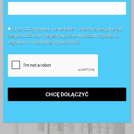
Chcę otrzymywać newsletter i oferty specjalne od
zespołu EBnavi. Rejestrując się wyrażam zgodę na
regulamin i
politykę prywatności
TOP 3 miesiąca
Kobiety muszą bardziej walczyć o awans? Tak uważa
blisko 80 proc. pracowników