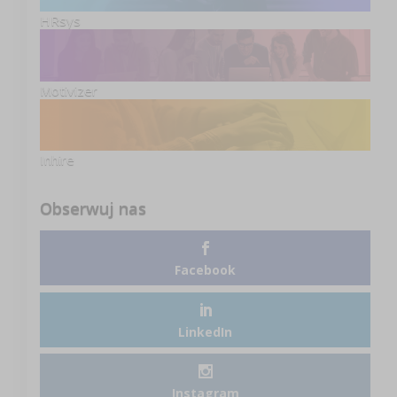
HRsys
Motivizer
Inhire
Obserwuj nas
Facebook
LinkedIn
Instagram