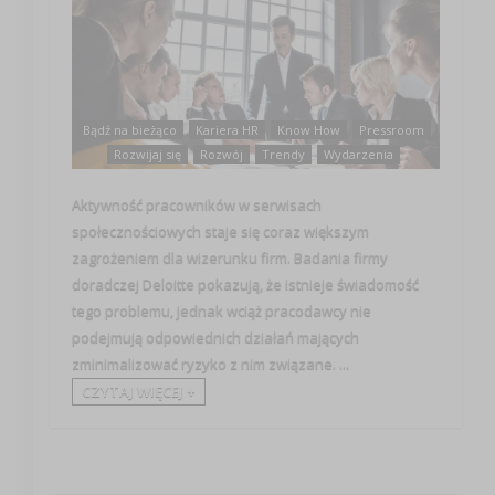
Bądź na bieżąco
Kariera HR
Know How
Pressroom
Rozwijaj się
Rozwój
Trendy
Wydarzenia
Aktywność pracowników w serwisach
społecznościowych staje się coraz większym
zagrożeniem dla wizerunku firm. Badania firmy
doradczej Deloitte pokazują, że istnieje świadomość
tego problemu, jednak wciąż pracodawcy nie
podejmują odpowiednich działań mających
zminimalizować ryzyko z nim związane. ...
CZYTAJ WIĘCEJ +