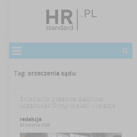
Tag:
orzeczenia sądu
Śniadanie prasowe Deloitte:
wizerunek firmy w sieci – relacja
redakcja
20 sierpnia 2009