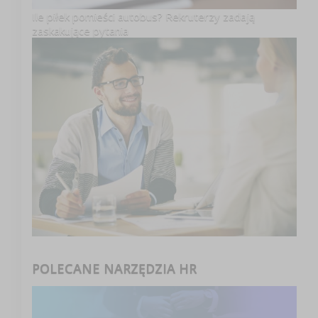
Ile piłek pomieści autobus? Rekruterzy zadają
zaskakujące pytania
POLECANE NARZĘDZIA HR