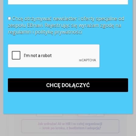
sztucznej inteligencji
Chcę otrzymywać newsletter i oferty specjalne od
POLECANE RAPORTY
zespołu EBnavi. Rejestrując się wyrażam zgodę na
regulamin i
politykę prywatności