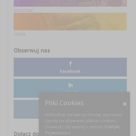
Motivizer
Inhire
Obserwuj nas
Facebook
LinkedIn
Pliki Cookies
Instagram
Wchodząc na naszą stronę, wyrażasz
zgodę na używanie plików cookies.
Dowiedz się więcej z naszej
Polityki
Prywatności
Dołącz do nas na FB!