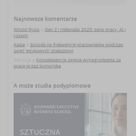
Najnowsze komentarze
Witold Rycio
o
Gen Z i millenialsi 2025: sens pracy, AI i
rozwój
Kasia
o
Sposób na frekwencję pracowników podczas
zajęć językowych znaleziony!
Patrycja
o
Konsekwencje zajęcia wynagrodzenia za
pracę przez komornika
A może studia podyplomowe