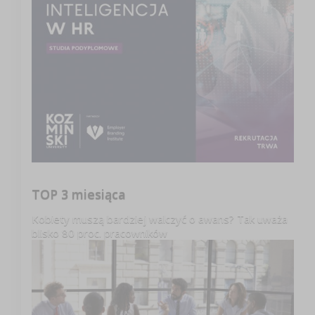
TOP 3 miesiąca
Kobiety muszą bardziej walczyć o awans? Tak uważa
blisko 80 proc. pracowników