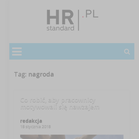
Tag:
nagroda
Co robić, aby pracownicy
motywowali się nawzajem
redakcja
18 stycznia 2018