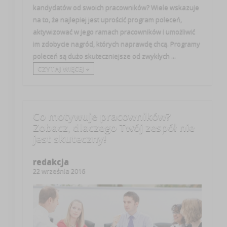
kandydatów od swoich pracowników? Wiele wskazuje
na to, że najlepiej jest uprościć program poleceń,
aktywizować w jego ramach pracowników i umożliwić
im zdobycie nagród, których naprawdę chcą. Programy
poleceń są dużo skuteczniejsze od zwykłych ...
CZYTAJ WIĘCEJ +
Co motywuje pracowników?
Zobacz, dlaczego Twój zespół nie
jest skuteczny!
redakcja
22 września 2016