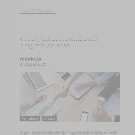
...
CZYTAJ WIĘCEJ +
4 rady, jak usprawnić swój
program poleceń
redakcja
8 listopada 2017
Rekrutacja
Wiedza
W jaki sposób rekruterzy mogą zebrać więcej poleceń