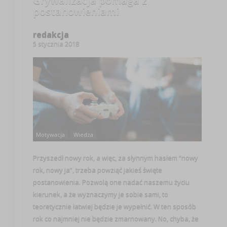
Grywalizacja pomaga z
postanowieniami
redakcja
5 stycznia 2018
Motywacja
Wiedza
Przyszedł nowy rok, a więc, za słynnym hasłem “nowy
rok, nowy ja”, trzeba powziąć jakieś święte
postanowienia. Pozwolą one nadać naszemu życiu
kierunek, a że wyznaczymy je sobie sami, to
teoretycznie łatwiej będzie je wypełnić. W ten sposób
rok co najmniej nie będzie zmarnowany. No, chyba, że