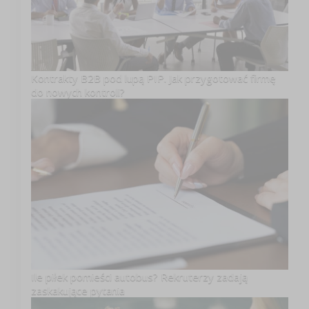
Kontrakty B2B pod lupą PIP. Jak przygotować firmę
do nowych kontroli?
Ile piłek pomieści autobus? Rekruterzy zadają
zaskakujące pytania