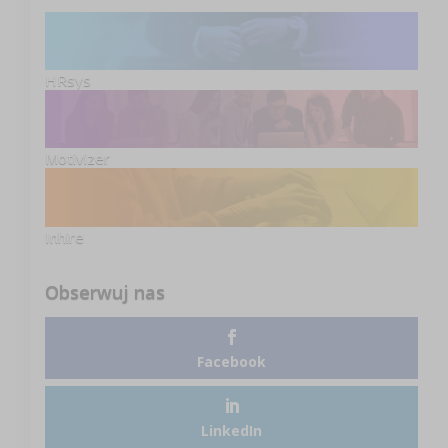
HRsys
Motivizer
Inhire
Obserwuj nas
Facebook
LinkedIn