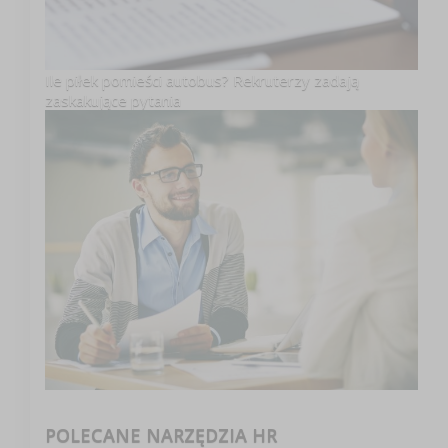
Ile piłek pomieści autobus? Rekruterzy zadają
zaskakujące pytania
POLECANE NARZĘDZIA HR