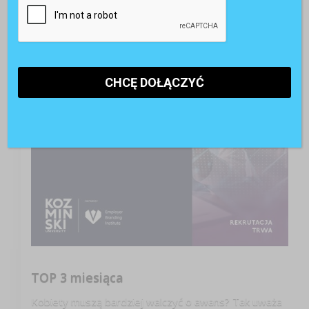
TOP 3 miesiąca
Kobiety muszą bardziej walczyć o awans? Tak uważa