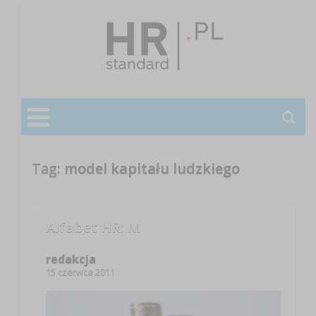
Tag:
model kapitału ludzkiego
Alfabet HR: M
redakcja
15 czerwca 2011