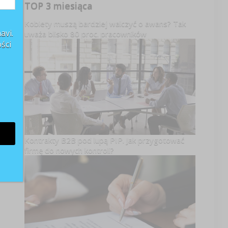
TOP 3 miesiąca
Kobiety muszą bardziej walczyć o awans? Tak
avi.
uważa blisko 80 proc. pracowników
ści
Kontrakty B2B pod lupą PIP. Jak przygotować
firmę do nowych kontroli?