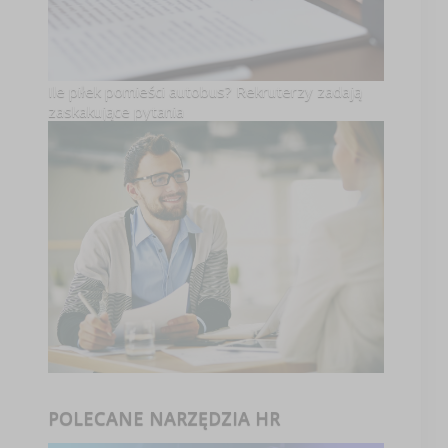
Ile piłek pomieści autobus? Rekruterzy zadają
zaskakujące pytania
POLECANE NARZĘDZIA HR