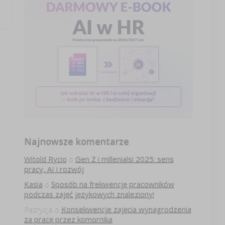
Najnowsze komentarze
Witold Rycio
o
Gen Z i millenialsi 2025: sens
pracy, AI i rozwój
Kasia
o
Sposób na frekwencję pracowników
podczas zajęć językowych znaleziony!
Patrycja
o
Konsekwencje zajęcia wynagrodzenia
za pracę przez komornika