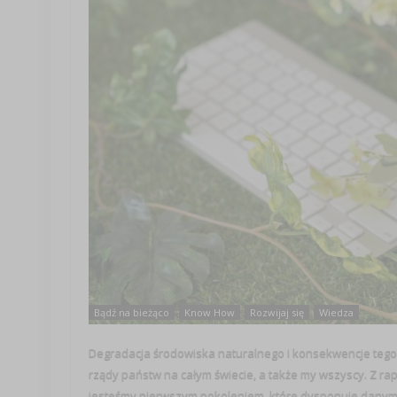
Bądź na bieżąco
Know How
Rozwijaj się
Wiedza
Degradacja środowiska naturalnego i konsekwencje tego z
rządy państw na całym świecie, a także my wszyscy. Z ra
jesteśmy pierwszym pokoleniem, które dysponuje danymi 