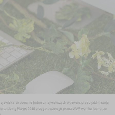
jawiska, to obecnie jedne z największych wyzwań, przed jakimi stoją
portu Living Planet 2018 przygotowanego przez WWF wynika jasno, że
...