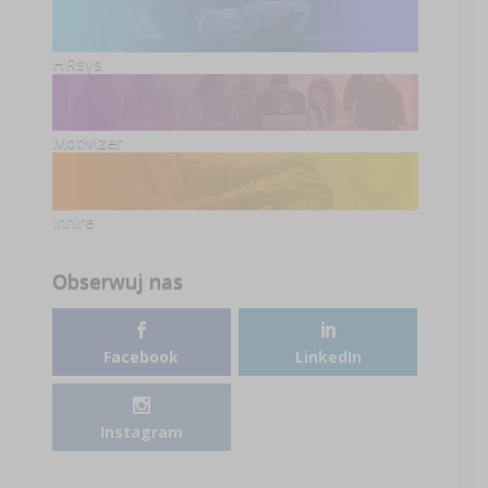
HRsys
Motivizer
Inhire
Obserwuj nas
Facebook
LinkedIn
Instagram