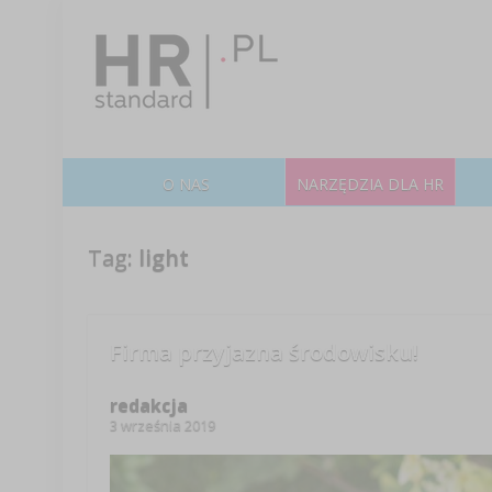
O NAS
NARZĘDZIA DLA HR
Tag:
light
Firma przyjazna środowisku!
redakcja
3 września 2019