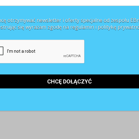
cę otrzymywać newsletter i oferty specjalne od zespołu EBn
estrując się wyrażam zgodę na regulamin i
politykę prywatno