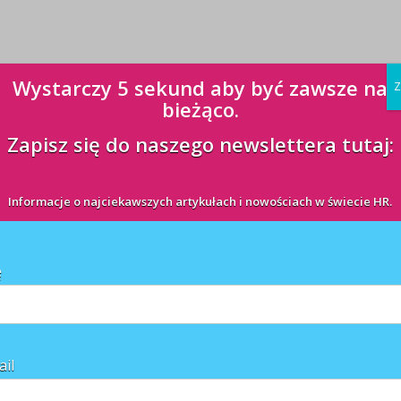
Wystarczy 5 sekund aby być zawsze na
Z
bieżąco.
Zapisz się do naszego newslettera tutaj:
Informacje o najciekawszych artykułach i nowościach w świecie HR.
ę
ail