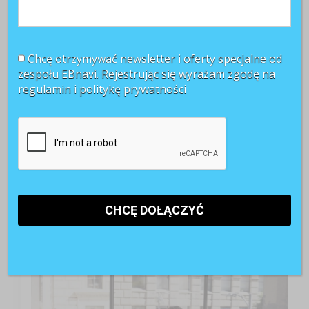
Chcę otrzymywać newsletter i oferty specjalne od
zespołu EBnavi. Rejestrując się wyrażam zgodę na
regulamin i
politykę prywatności
TOP 3 miesiąca
Kobiety muszą bardziej walczyć o awans? Tak uważa
blisko 80 proc. pracowników