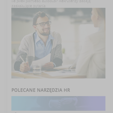
Ile piłek pomieści autobus? Rekruterzy zadają
zaskakujące pytania
POLECANE NARZĘDZIA HR