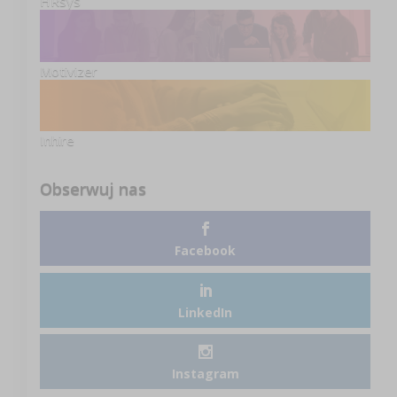
HRsys
Motivizer
Inhire
Obserwuj nas
Facebook
LinkedIn
Instagram