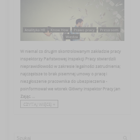
Analityka HR
Know How
Prawo pracy
Pressroom
Wiedza
W niemal co drugim skontrolowanym zakładzie pracy
inspektorzy Państwowej Inspekcji Pracy stwierdzili
nieprawidłowości w zakresie legalności zatrudnienia;
najczęstsze to brak pisemnej umowy o pracę i
niezgłoszenie pracownika do ubezpieczenia -
poinformował we wtorek Główny Inspektor Pracy Jan
Zając. ...
CZYTAJ WIĘCEJ +