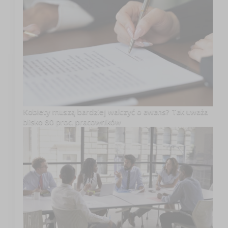
Kobiety muszą bardziej walczyć o awans? Tak uważa
blisko 80 proc. pracowników