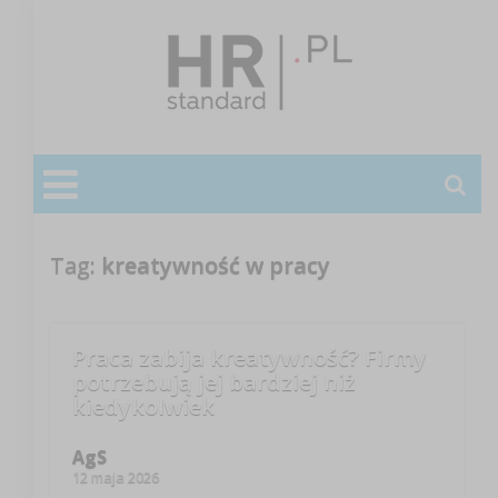
Tag:
kreatywność w pracy
Praca zabija kreatywność? Firmy
potrzebują jej bardziej niż
kiedykolwiek
AgS
12 maja 2026