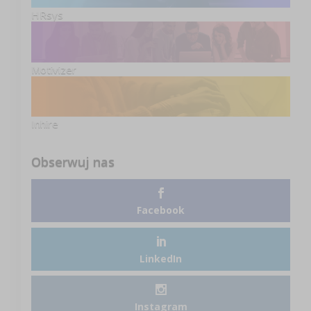
HRsys
Motivizer
Inhire
Obserwuj nas
Facebook
LinkedIn
Instagram