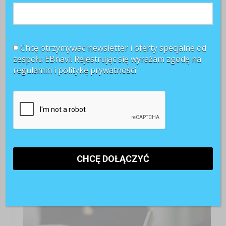
Chcę otrzymywać newsletter i oferty specjalne od
zespołu EBnavi. Rejestrując się wyrażam zgodę na
regulamin i
politykę prywatności
TOP 3 miesiąca
Kontrakty B2B pod lupą PIP. Jak przygotować firmę
do nowych kontroli?