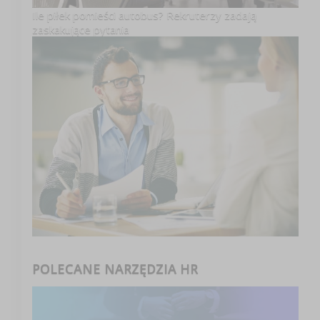
Ile piłek pomieści autobus? Rekruterzy zadają
zaskakujące pytania
POLECANE NARZĘDZIA HR