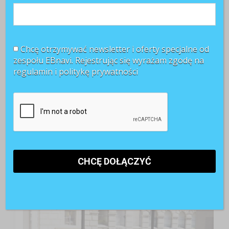
Chcę otrzymywać newsletter i oferty specjalne od
zespołu EBnavi. Rejestrując się wyrażam zgodę na
regulamin i
politykę prywatności
TOP 3 miesiąca
Kobiety muszą bardziej walczyć o awans? Tak uważa
blisko 80 proc. pracowników