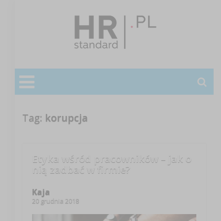
Tag:
korupcja
Etyka wśród pracowników – jak o
nią zadbać w firmie?
Kaja
20 grudnia 2018