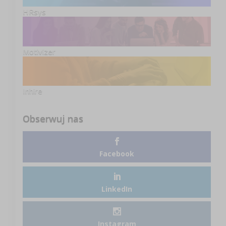
HRsys
Motivizer
Inhire
Obserwuj nas
Facebook
LinkedIn
Instagram