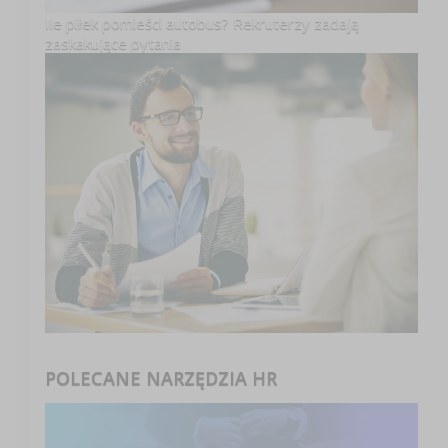
Ile piłek pomieści autobus? Rekruterzy zadają
zaskakujące pytania
POLECANE NARZĘDZIA HR