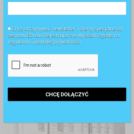
Chcę otrzymywać newsletter i oferty specjalne od
zespołu EBnavi. Rejestrując się wyrażam zgodę na
regulamin i
politykę prywatności
TOP 3 miesiąca
Kobiety muszą bardziej walczyć o awans? Tak uważa
blisko 80 proc. pracowników