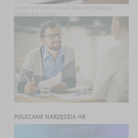
Ile piłek pomieści autobus? Rekruterzy zadają
zaskakujące pytania
POLECANE NARZĘDZIA HR