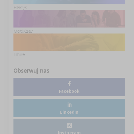
HRsys
Motivizer
Inhire
Obserwuj nas
Facebook
LinkedIn
Instagram