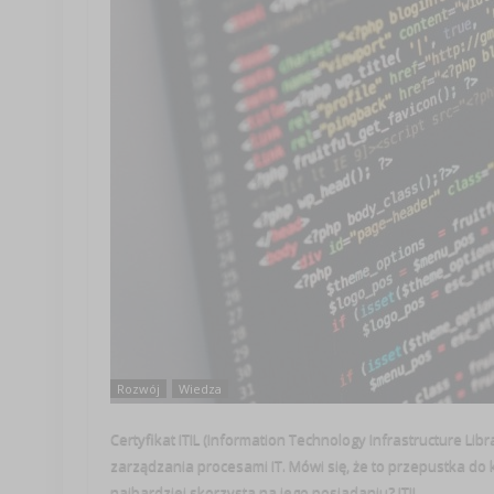
Rozwój
Wiedza
Certyfikat ITIL (Information Technology Infrastructure Li
zarządzania procesami IT. Mówi się, że to przepustka do 
najbardziej skorzysta na jego posiadaniu? ITIL ...