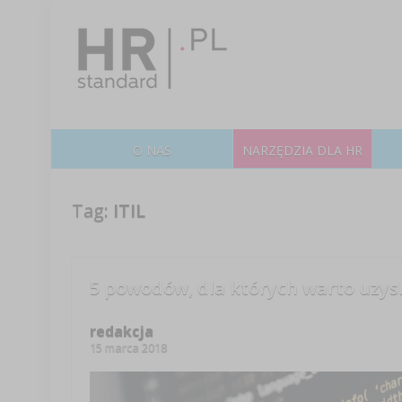
O NAS
NARZĘDZIA DLA HR
Tag:
ITIL
5 powodów, dla których warto uzysk
redakcja
15 marca 2018