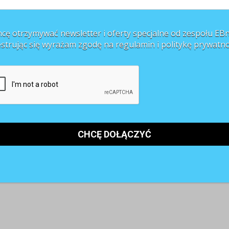
cę otrzymywać newsletter i oferty specjalne od zespołu EBn
estrując się wyrażam zgodę na regulamin i
politykę prywatno