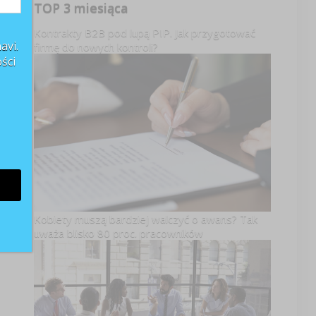
TOP 3 miesiąca
Kontrakty B2B pod lupą PIP. Jak przygotować
avi.
firmę do nowych kontroli?
ści
Kobiety muszą bardziej walczyć o awans? Tak
uważa blisko 80 proc. pracowników