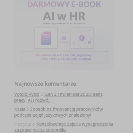
Najnowsze komentarze
Witold Rycio
o
Gen Z i millenialsi 2025: sens
pracy, AI i rozwój
Kasia
o
Sposób na frekwencję pracowników
podczas zajęć językowych znaleziony!
Patrycja
o
Konsekwencje zajęcia wynagrodzenia
za pracę przez komornika