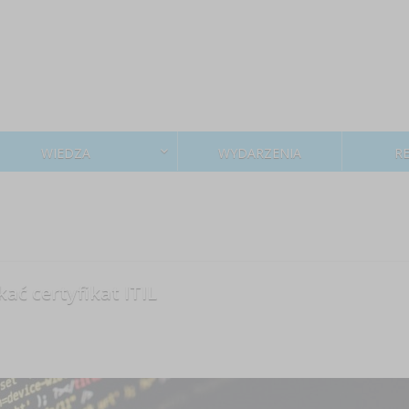
WIEDZA
WYDARZENIA
R
ać certyfikat ITIL