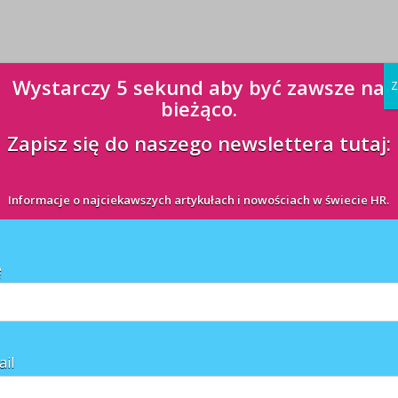
Wystarczy 5 sekund aby być zawsze na
Z
bieżąco.
Zapisz się do naszego newslettera tutaj:
Informacje o najciekawszych artykułach i nowościach w świecie HR.
ę
ail