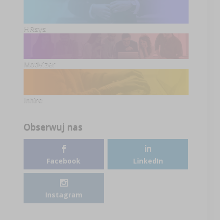
HRsys
Motivizer
Inhire
Obserwuj nas
Facebook
LinkedIn
Instagram