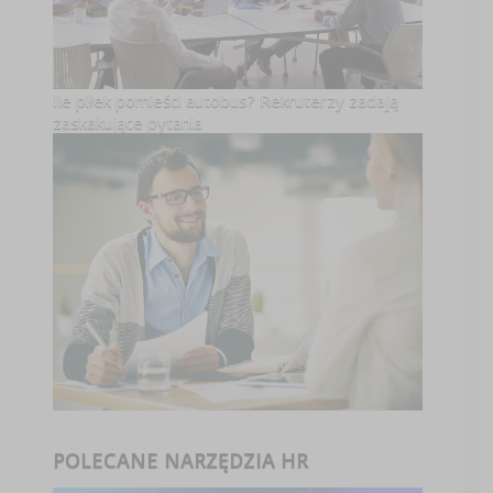
Ile piłek pomieści autobus? Rekruterzy zadają
zaskakujące pytania
POLECANE NARZĘDZIA HR