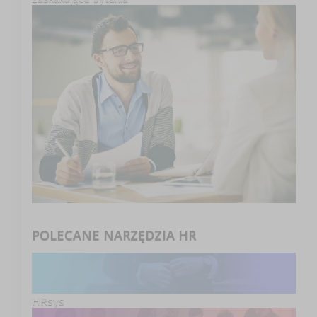
POLECANE NARZĘDZIA HR
HRsys