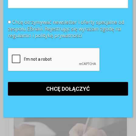
Chcę otrzymywać newsletter i oferty specjalne od
zespołu EBnavi. Rejestrując się wyrażam zgodę na
regulamin i
politykę prywatności
TOP 3 miesiąca
Kontrakty B2B pod lupą PIP. Jak przygotować firmę
do nowych kontroli?