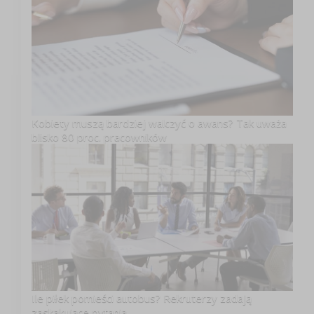
Kobiety muszą bardziej walczyć o awans? Tak uważa
blisko 80 proc. pracowników
Ile piłek pomieści autobus? Rekruterzy zadają
zaskakujące pytania