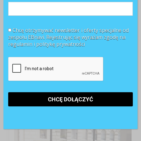
Chcę otrzymywać newsletter i oferty specjalne od
zespołu EBnavi. Rejestrując się wyrażam zgodę na
regulamin i
politykę prywatności
TOP 3 miesiąca
Kobiety muszą bardziej walczyć o awans? Tak uważa
blisko 80 proc. pracowników