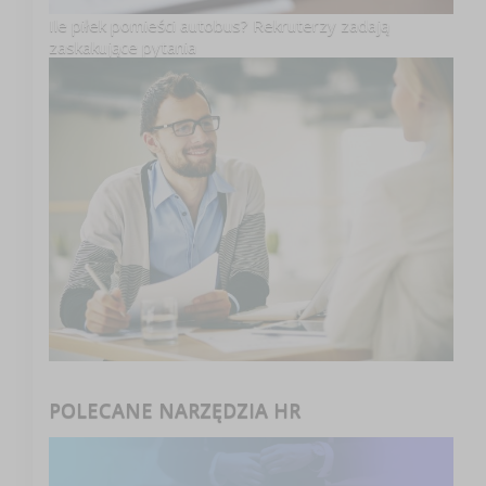
Ile piłek pomieści autobus? Rekruterzy zadają
zaskakujące pytania
POLECANE NARZĘDZIA HR