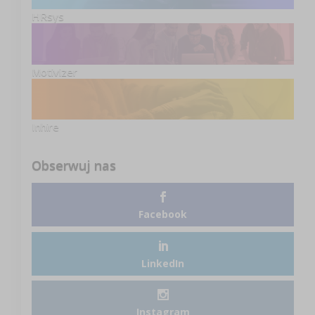
HRsys
Motivizer
Inhire
Obserwuj nas
Facebook
LinkedIn
Instagram