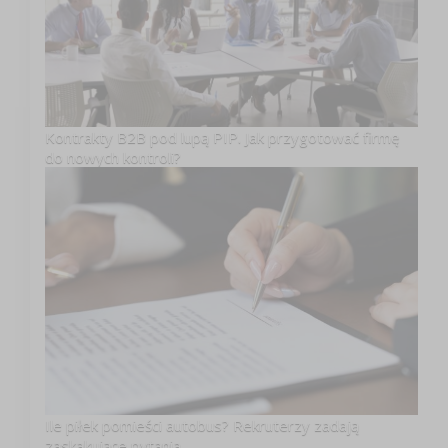
Kontrakty B2B pod lupą PIP. Jak przygotować firmę
do nowych kontroli?
Ile piłek pomieści autobus? Rekruterzy zadają
zaskakujące pytania