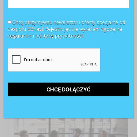
Chcę otrzymywać newsletter i oferty specjalne od
zespołu EBnavi. Rejestrując się wyrażam zgodę na
regulamin i
politykę prywatności
TOP 3 miesiąca
Kobiety muszą bardziej walczyć o awans? Tak uważa
blisko 80 proc. pracowników