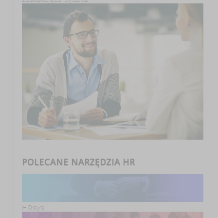
POLECANE NARZĘDZIA HR
HRsys