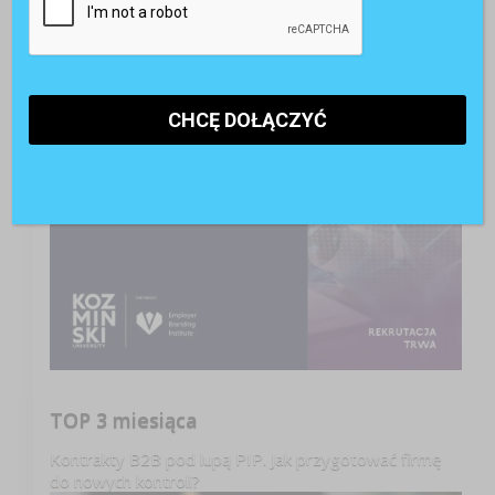
TOP 3 miesiąca
Kontrakty B2B pod lupą PIP. Jak przygotować firmę
do nowych kontroli?