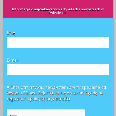
Informacje o najciekawszych artykułach i nowościach w
świecie HR.
Imię
Najnowsze komentarze
Witold Rycio
o
Gen Z i millenialsi 2025: sens pracy, AI i
rozwój
E-mail
Kasia
o
Sposób na frekwencję pracowników podczas
zajęć językowych znaleziony!
Patrycja
o
Konsekwencje zajęcia wynagrodzenia za
pracę przez komornika
Chcę otrzymywać newsletter i oferty specjalne od
zespołu EBnavi. Rejestrując się wyrażam zgodę na
regulamin i
politykę prywatności
A może studia podyplomowe