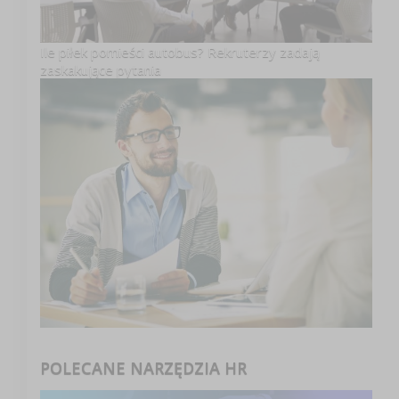
Ile piłek pomieści autobus? Rekruterzy zadają
zaskakujące pytania
POLECANE NARZĘDZIA HR