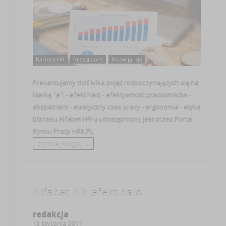
Kariera HR
Pressroom
Rozwijaj się
Prezentujemy dziś kilka pojęć rozpoczynających się na
literkę "e": - efekt halo - efektywność pracowników -
ekspatriant - elastyczny czas pracy - ergonomia - etyka
biznesu Alfabet HR-u udostępniony jest przez Portal
Rynku Pracy HRK.PL
CZYTAJ WIĘCEJ +
Alfabet HR: efekt halo
redakcja
13 stycznia 2011