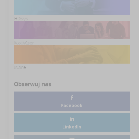
HRsys
Motivizer
Inhire
Obserwuj nas
Facebook
LinkedIn