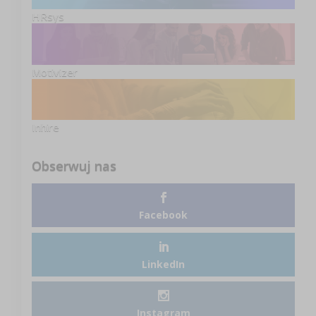
HRsys
Motivizer
Inhire
Obserwuj nas
Facebook
LinkedIn
Instagram