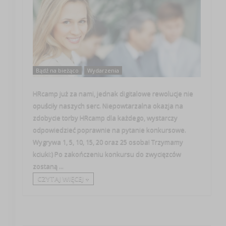
Bądź na bieżąco
Wydarzenia
HRcamp już za nami, jednak digitalowe rewolucje nie
opuściły naszych serc. Niepowtarzalna okazja na
zdobycie torby HRcamp dla każdego, wystarczy
odpowiedzieć poprawnie na pytanie konkursowe.
Wygrywa 1, 5, 10, 15, 20 oraz 25 osoba! Trzymamy
kciuki:) Po zakończeniu konkursu do zwycięzców
zostaną ...
CZYTAJ WIĘCEJ +