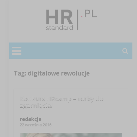
Tag:
digitalowe rewolucje
Konkurs HRcamp – torby do
zgarnięcia!
redakcja
22 września 2016