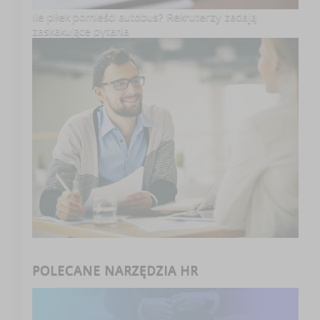
Ile piłek pomieści autobus? Rekruterzy zadają
zaskakujące pytania
POLECANE NARZĘDZIA HR