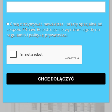
Chcę otrzymywać newsletter i oferty specjalne od
zespołu EBnavi. Rejestrując się wyrażam zgodę na
regulamin i
politykę prywatności
TOP 3 miesiąca
Kobiety muszą bardziej walczyć o awans? Tak uważa
blisko 80 proc. pracowników