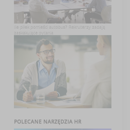
Ile piłek pomieści autobus? Rekruterzy zadają
zaskakujące pytania
POLECANE NARZĘDZIA HR