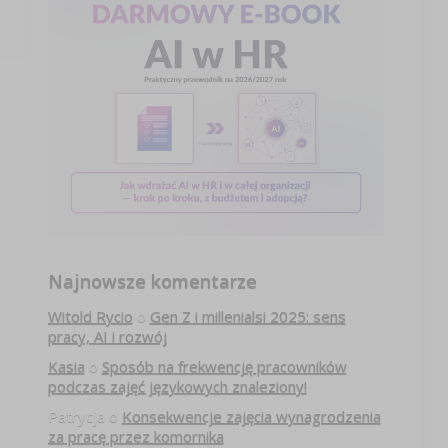
Najnowsze komentarze
Witold Rycio
o
Gen Z i millenialsi 2025: sens
pracy, AI i rozwój
Kasia
o
Sposób na frekwencję pracowników
podczas zajęć językowych znaleziony!
Patrycja
o
Konsekwencje zajęcia wynagrodzenia
za pracę przez komornika