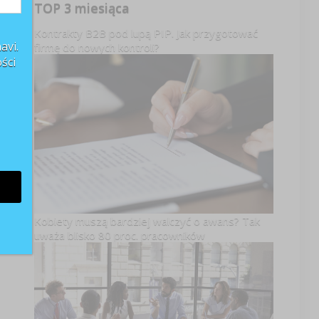
TOP 3 miesiąca
Kontrakty B2B pod lupą PIP. Jak przygotować
avi.
firmę do nowych kontroli?
ści
Kobiety muszą bardziej walczyć o awans? Tak
uważa blisko 80 proc. pracowników