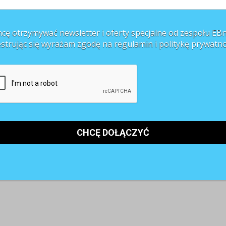
cę otrzymywać newsletter i oferty specjalne od zespołu EBn
estrując się wyrażam zgodę na regulamin i
politykę prywatno