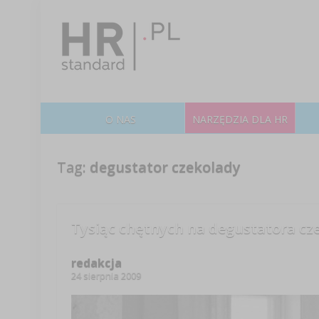
O NAS
NARZĘDZIA DLA HR
Tag:
degustator czekolady
Tysiąc chętnych na degustatora cz
redakcja
24 sierpnia 2009