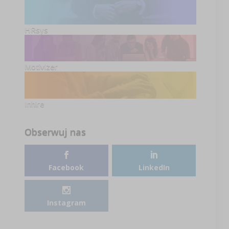
HRsys
Motivizer
Inhire
Obserwuj nas
Facebook
LinkedIn
Instagram