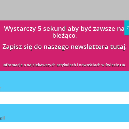
Wystarczy 5 sekund aby być zawsze na
Z
bieżąco.
Zapisz się do naszego newslettera tutaj:
Informacje o najciekawszych artykułach i nowościach w świecie HR.
ę
ail