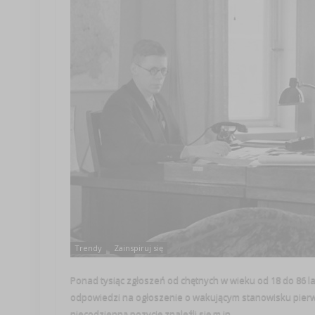
Trendy
Zainspiruj się
Ponad tysiąc zgłoszeń od chętnych w wieku od 18 do 86 la
odpowiedzi na ogłoszenie o wakującym stanowisku pierw
niecodzienną pozycję znaleźli się m.in. ...