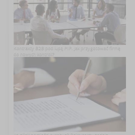
Kontrakty B2B pod lupą PIP. Jak przygotować firmę
do nowych kontroli?
Ile piłek pomieści autobus? Rekruterzy zadają