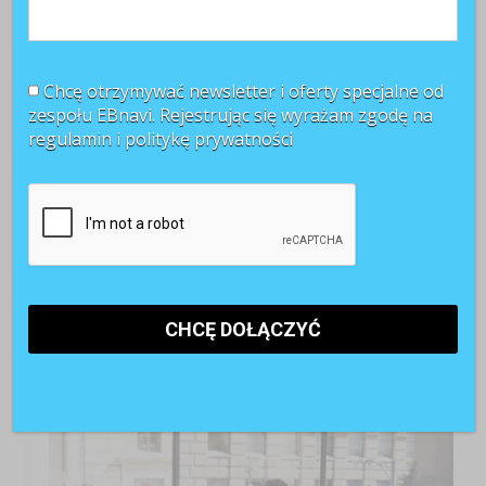
Chcę otrzymywać newsletter i oferty specjalne od
zespołu EBnavi. Rejestrując się wyrażam zgodę na
regulamin i
politykę prywatności
TOP 3 miesiąca
Kobiety muszą bardziej walczyć o awans? Tak uważa
blisko 80 proc. pracowników