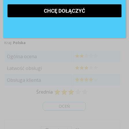
Nazwa:
ZapraszamNaRozmowe.pl
Strona WWW:
https://zapraszamnarozmowe.pl
Kraj:
Polska
Ogólna ocena
Łatwość obsługi
Obsługa klienta
Średnia