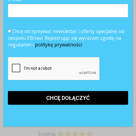
Zarządzanie rozwojem
pracowników
Chcę otrzymywać newsletter i oferty specjalne od
Informacje o dostawcy
zespołu EBnavi. Rejestrując się wyrażam zgodę na
regulamin i
politykę prywatności
Nazwa:
tomHRM
Strona WWW:
https://tomhrm.com/
Kraj:
Polska
Ogólna ocena
Łatwość obsługi
Obsługa klienta
Średnia