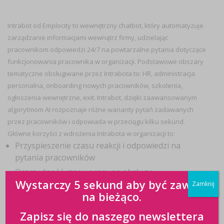
Intrabot od Emplocity to wewnętrzny chatbot, który automatyzuje
zarządzanie informacjami wewnątrz firmy, udzielając
pracownikom odpowiedzi 24/7 na powtarzalne pytania dotyczące
funkcjonowania pracownika w organizacji. Podstawowe obszary
tematyczne obsługiwane przez Intrabota to: HR, administracja
personalna, onboarding nowych pracowników, szkolenia,
ogłoszenia wewnętrzne, exit. Intrabot, dzięki zaawansowanym
algorytmom AI rozpoznaje różne warianty pytań zadawanych
przez pracowników i odpowiada w przeciągu kilku sekund.
Główne korzyści z wdrożenia Intrabota w organizacji to:
Przyspieszenie czasu reakcji i odpowiedzi na
pytania pracowników
Oszczędność czasu pracy na obsługę
Wystarczy 5 sekund aby być zawsze
powtarzalnych zapytań od pracowników
Zamknij
na bieżąco.
Intuicyjność obsługi narzędzia
Dostępność dla pracowników
Zapisz się do naszego newslettera