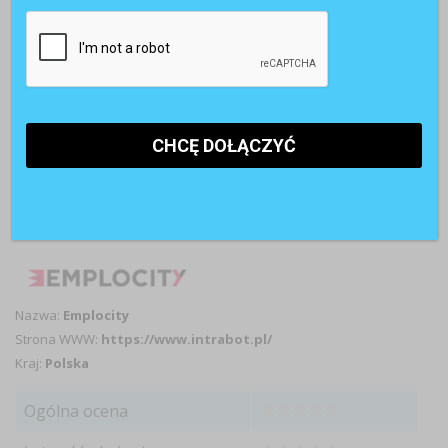
Samoobsługa
Employee experience
pracownicza
Integracja z Microsoft
Integracja z intranetem
Teams
Informacje o dostawcy
Nazwa:
Emplocity
Strona WWW:
https://www.intrabot.pl/
Kraj:
Polska
Ogólna ocena