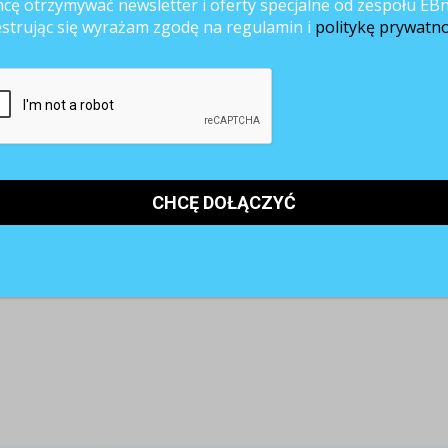
cę otrzymywać newsletter i oferty specjalne od zespołu EBn
estrując się wyrażam zgodę na regulamin i
politykę prywatno
Rekrutacja online
Profil Pracodawcy
Kampanie wizerunkowe