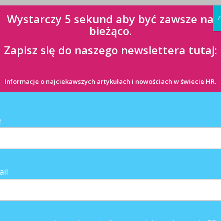
Wystarczy 5 sekund aby być zawsze na
Z
bieżąco.
jlepszych kandydatów.
Zapisz się do naszego newslettera tutaj:
a i narzędzi do budowania wizerunku dobrego Pracodawcy IT.
Informacje o najciekawszych artykułach i nowościach w świecie HR.
iu artykułów, publikujemy je wraz z ofertami pracy na portalu, który
ę
ail