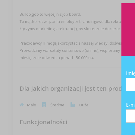
Bulldogjob to więcej niż job board.
To mądre rozwiązania employer brandingowe dla rekrutacji IT.
Łączymy marketing z rekrutacją, by skutecznie docierać do na
Pracodawcy IT mogą skorzystać z naszej wiedzy, doświadczeni
Prowadzimy warsztaty contentowe (online), wspieramy w tworzen
miesięcznie odwiedza ponad 150 000 uu.
Imi
Dla jakich organizacji jest ten produkt
E-m
Małe
Średnie
Duże
Funkcjonalności