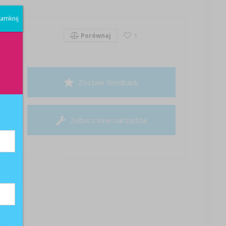
amknij
Porównaj
1
Zostaw feedback
Zobacz inne narzędzia