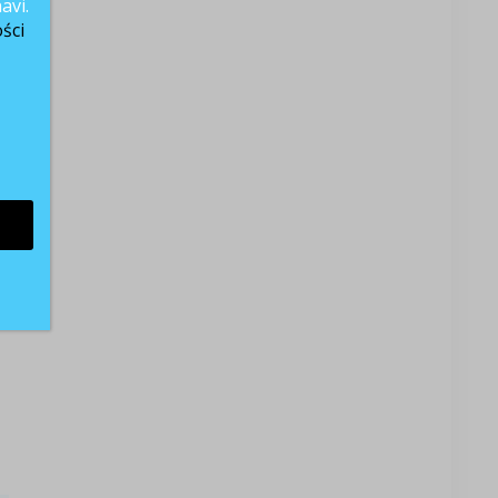
avi.
ści