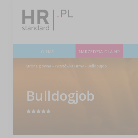
O NAS
NARZĘDZIA DLA HR
Strona główna
»
Wizytówka Firmy
»
Bulldogjob
Bulldogjob