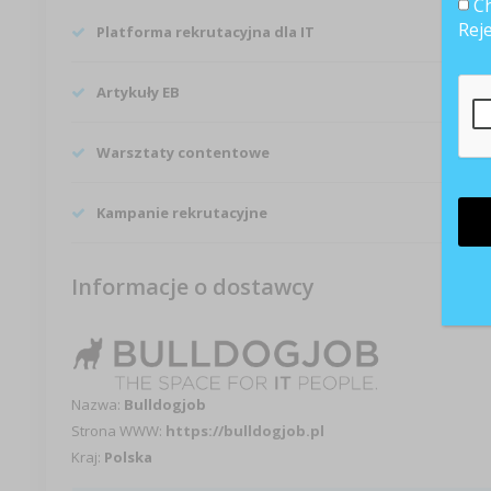
Ch
Rej
Platforma rekrutacyjna dla IT
Artykuły EB
Warsztaty contentowe
Kampanie rekrutacyjne
Informacje o dostawcy
Nazwa:
Bulldogjob
Strona WWW:
https://bulldogjob.pl
Kraj:
Polska